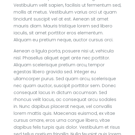
Vestibulum velit sapien, facilisis ut fermentum sed,
mollis at metus. Vestibulum varius orci ut quam
tincidunt suscipit vel at est. Aenean sit amet
mauris diam. Mauris tristique lorem sed libero
iaculis, sit amet porttitor eros elementum.
Aliquam eu pretium neque, auctor cursus orci.
Aenean a ligula porta, posuere nisi ut, vehicula
nisl. Phasellus aliquet eget ante nec porttitor.
Aliquam scelerisque pretium arcu, tempor
egestas libero gravida sed. Integer eu
ullamcorper purus. Sed quam arcu, scelerisque
nec quam auctor, suscipit porttitor sem. Donec
consequat lacus in dictum accumsan. Sed
rhoncus velit lacus, ac consequat arcu sodales
in. Nunc dapibus placerat neque, vel convallis
lorem mattis quis. Maecenas euismod, ex vitae
cursus ornare, eros urna congue libero, vitae
dapibus felis turpis quis dolor. Vestibulum et risus
sed tellus pretium fringilla. Nulla feugiat quis lorem